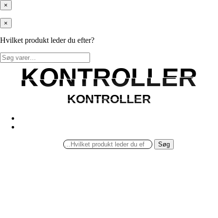
×
×
Hvilket produkt leder du efter?
Søg
efter:
KONTROLLER
KONTROLLER
KONTROLLER
KONTROLLER
Søg