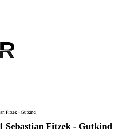
R
R
ian Fitzek - Gutkind
1 Sebastian Fitzek - Gutkind