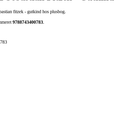
astian fitzek - gutkind hos plusbog.
ummeret
9788743400783
.
0783