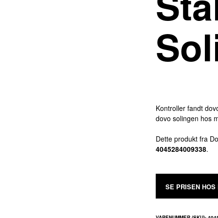
Stå
Sol
Kontroller fandt dov
dovo solingen hos
Dette produkt fra 
4045284009338
.
SE PRISEN HOS
VARENUMMER (SKU):
404