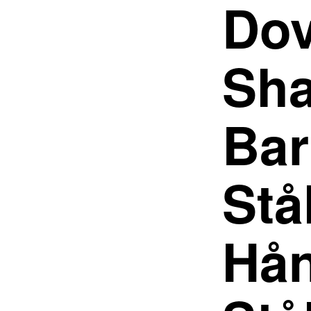
Do
Sha
Bar
Stå
Hån