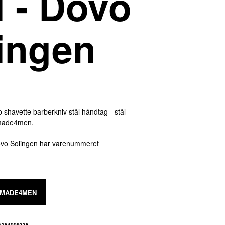
l - Dovo
ingen
o shavette barberkniv stål håndtag - stål -
 made4men.
Dovo Solingen har varenummeret
 MADE4MEN
5284009338