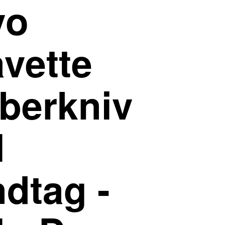
vo
vette
berkniv
l
dtag -