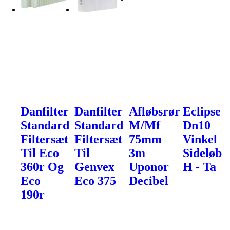
Danfilter
Danfilter
Afløbsrør
Eclipse
Standard
Standard
M/Mf
Dn10
Filtersæt
Filtersæt
75mm
Vinkel
Til Eco
Til
3m
Sideløb
360r Og
Genvex
Uponor
H - Ta
Eco
Eco 375
Decibel
190r