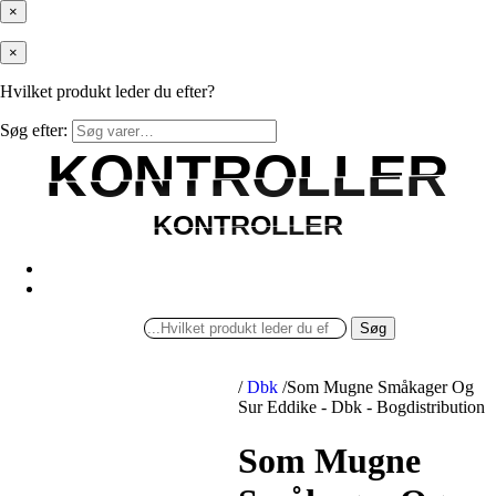
×
×
Hvilket produkt leder du efter?
Søg efter:
KONTROLLER
KONTROLLER
KONTROLLER
KONTROLLER
Søg
/
Dbk
/
Som Mugne Småkager Og
Sur Eddike - Dbk - Bogdistribution
Som Mugne