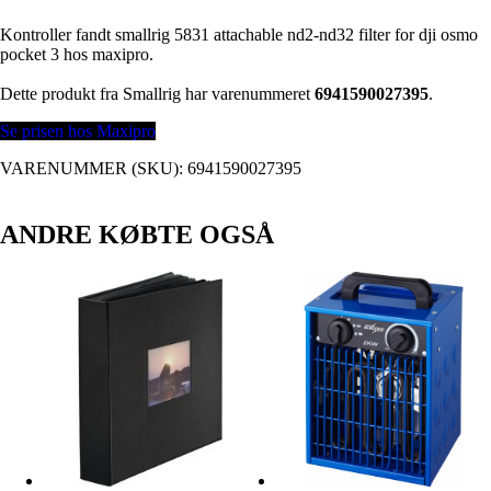
Kontroller fandt smallrig 5831 attachable nd2-nd32 filter for dji osmo
pocket 3 hos maxipro.
Dette produkt fra Smallrig har varenummeret
6941590027395
.
Se prisen hos Maxipro
VARENUMMER (SKU):
6941590027395
ANDRE KØBTE OGSÅ